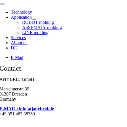
Toggle
Navigation
Technology
Application
ROBOT molding
ASSEMBLY molding
LINE molding
Services
About us
DE
E-Mail
Contact
.
ANYBRID GmbH
Marschnerstr. 39
01307 Dresden
Germany
E-MAIL: info[at]anybrid.de
+49 351 463 38269