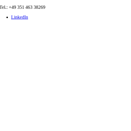
Skip
Tel.: +49 351 463 38269
to
LinkedIn
content