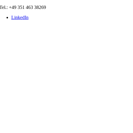
Zum
Tel.: +49 351 463 38269
Inhalt
LinkedIn
springen